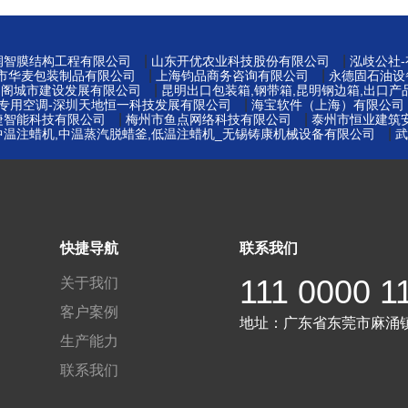
|
|
州润智膜结构工程有限公司
山东开优农业科技股份有限公司
泓歧公社
|
|
莞市华麦包装制品有限公司
上海钧品商务咨询有限公司
永德固石油设
|
易阁城市建设发展有限公司
昆明出口包装箱,钢带箱,昆明钢边箱,出口产
|
窖专用空调-深圳天地恒一科技发展有限公司
海宝软件（上海）有限公司
|
|
捷智能科技有限公司
梅州市鱼点网络科技有限公司
泰州市恒业建筑
|
中温注蜡机,中温蒸汽脱蜡釜,低温注蜡机_无锡铸康机械设备有限公司
武
快捷导航
联系我们
111 0000 1
关于我们
客户案例
地址：
广东省东莞市麻涌
生产能力
联系我们