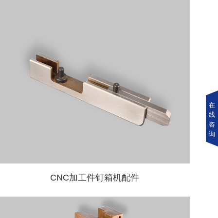
在
线
咨
询
CNC加工件钉箱机配件