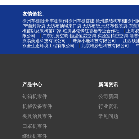
友情链接:
徐州车棚|徐州车棚制作|徐州车棚搭建|徐州膜结构车棚|徐
PE自封骨袋,无纺布抽绳束口袋,无纺布袋,无纺布包装袋-东
|
椒苗以及果树苗厂家-临朐县铭锋红香椿专业合作社
上海
|
限公司
广东机房空调-恒温恒湿空调-实验室精密空调-酒
|
|
汉易美迅科技有限公司
珠海小鹿科技有限公司
江西硕
|
|
双全生态环境工程有限公司
北京唯妙思科技有限公司
产品中心
新闻资讯
钉箱机零件
公司新闻
机械设备零件
行业资讯
夹具治具零件
常见问题
口罩机零件
绕线机零件