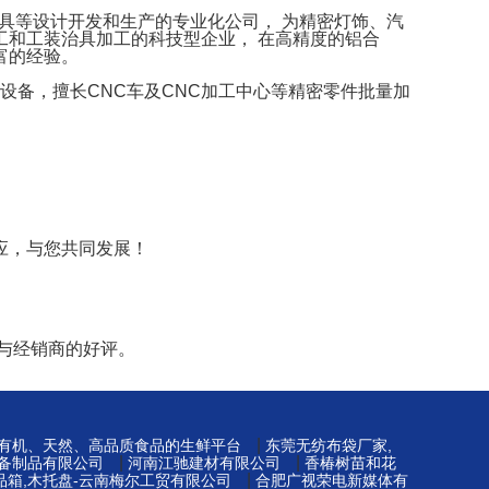
治具等设计开发和生产的专业化公司， 为精密灯饰、汽
和工装治具加工的科技型企业， 在高精度的铝合
富的经验。
设备，擅长CNC车及CNC加工中心等精密零件批量加
应，与您共同发展！
与经销商的好评。
|
-有机、天然、高品质食品的生鲜平台
东莞无纺布袋厂家,
|
|
备制品有限公司
河南江驰建材有限公司
香椿树苗和花
|
品箱,木托盘-云南梅尔工贸有限公司
合肥广视荣电新媒体有