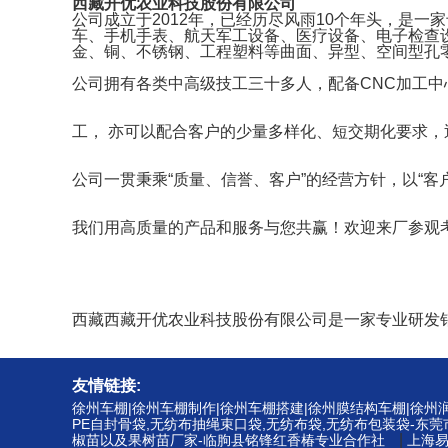
西藏开优农业科技股份有限公司
公司成立于2012年，已经历尽风雨10个年头，是
车、手机手表、航天军工设备、医疗设备、电子检查
金、铜、不锈钢、工程塑料等曲面、异型、空间型孔零
公司拥有各类中高级技工三十多人，配备CNC加工中
工， 亦可以配合客户的少量多样化、短交期化要求
公司一贯秉乘“质量、信誉、客户”的经营方针，以“客
我们用高质量的产品和服务与您共赢！欢迎来厂参观
西藏西藏开优农业科技股份有限公司是一家专业研发
友情链接:
徐州车棚|徐州车棚制作|徐州车棚搭建|徐州膜结构车棚|徐
PE自封骨袋,无纺布抽绳束口袋,无纺布袋,无纺布包装袋-东
|
椒苗以及果树苗厂家-临朐县铭锋红香椿专业合作社
上海