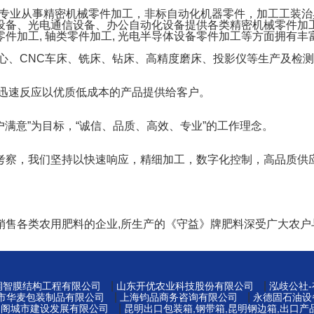
一家专业从事精密机械零件加工，非标自动化机器零件，加工工装
设备、光电通信设备、办公自动化设备提供各类精密机械零件加工
件加工, 轴类零件加工, 光电半导体设备零件加工等方面拥有丰
心、CNC车床、铣床、钻床、高精度磨床、投影仪等生产及检测
，迅速反应以优质低成本的产品提供给客户。
户满意”为目标，“诚信、品质、高效、专业”的工作理念。
考察，我们坚持以快速响应，精细加工，数字化控制，高品质供
销售各类农用肥料的企业,所生产的《守益》牌肥料深受广大农户
|
|
州润智膜结构工程有限公司
山东开优农业科技股份有限公司
泓歧公社
|
|
莞市华麦包装制品有限公司
上海钧品商务咨询有限公司
永德固石油设
|
易阁城市建设发展有限公司
昆明出口包装箱,钢带箱,昆明钢边箱,出口产