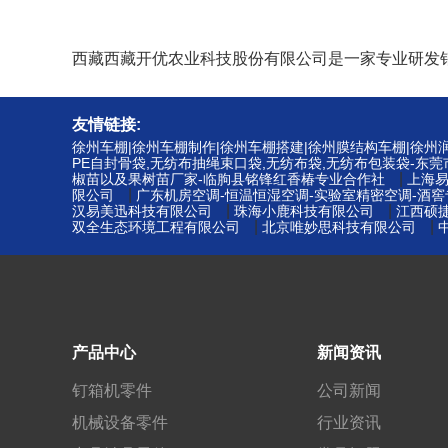
西藏西藏开优农业科技股份有限公司是一家专业研发
友情链接:
徐州车棚|徐州车棚制作|徐州车棚搭建|徐州膜结构车棚|徐
PE自封骨袋,无纺布抽绳束口袋,无纺布袋,无纺布包装袋-东
|
椒苗以及果树苗厂家-临朐县铭锋红香椿专业合作社
上海
|
限公司
广东机房空调-恒温恒湿空调-实验室精密空调-酒
|
|
汉易美迅科技有限公司
珠海小鹿科技有限公司
江西硕
|
|
双全生态环境工程有限公司
北京唯妙思科技有限公司
产品中心
新闻资讯
钉箱机零件
公司新闻
机械设备零件
行业资讯