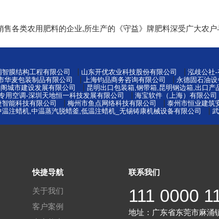
销售各类农用肥料的企业,所生产的《守益》牌肥料深受广大农户
|
|
州润智膜结构工程有限公司
山东开优农业科技股份有限公司
泓歧公社
|
|
莞市华麦包装制品有限公司
上海钧品商务咨询有限公司
永德固石油设
|
易阁城市建设发展有限公司
昆明出口包装箱,钢带箱,昆明钢边箱,出口产
|
窖专用空调-深圳天地恒一科技发展有限公司
海宝软件（上海）有限公司
|
|
捷智能科技有限公司
梅州市鱼点网络科技有限公司
泰州市恒业建筑
|
中温注蜡机,中温蒸汽脱蜡釜,低温注蜡机_无锡铸康机械设备有限公司
武
快捷导航
联系我们
111 0000 1
关于我们
客户案例
地址：
广东省东莞市麻涌