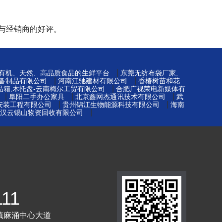
与经销商的好评。
|
-有机、天然、高品质食品的生鲜平台
东莞无纺布袋厂家,
|
|
备制品有限公司
河南江驰建材有限公司
香椿树苗和花
|
品箱,木托盘-云南梅尔工贸有限公司
合肥广视荣电新媒体有
|
|
|
阜阳二手办公家具
北京鑫网杰通讯技术有限公司
武
|
|
安装工程有限公司
贵州锦江生物能源科技有限公司
海南
|
汉云锡山物资回收有限公司
111
镇麻涌中心大道