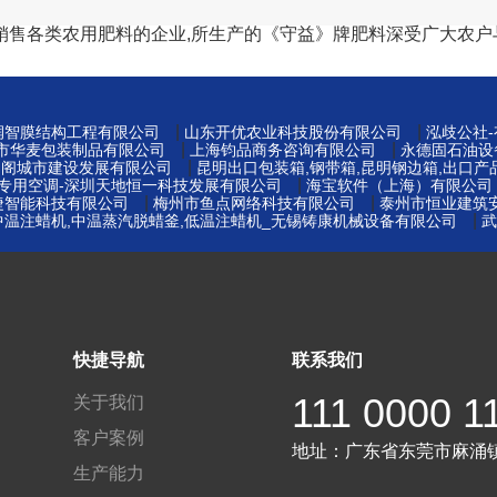
销售各类农用肥料的企业,所生产的《守益》牌肥料深受广大农户
|
|
州润智膜结构工程有限公司
山东开优农业科技股份有限公司
泓歧公社
|
|
莞市华麦包装制品有限公司
上海钧品商务咨询有限公司
永德固石油设
|
易阁城市建设发展有限公司
昆明出口包装箱,钢带箱,昆明钢边箱,出口产
|
窖专用空调-深圳天地恒一科技发展有限公司
海宝软件（上海）有限公司
|
|
捷智能科技有限公司
梅州市鱼点网络科技有限公司
泰州市恒业建筑
|
中温注蜡机,中温蒸汽脱蜡釜,低温注蜡机_无锡铸康机械设备有限公司
武
快捷导航
联系我们
111 0000 1
关于我们
客户案例
地址：
广东省东莞市麻涌
生产能力