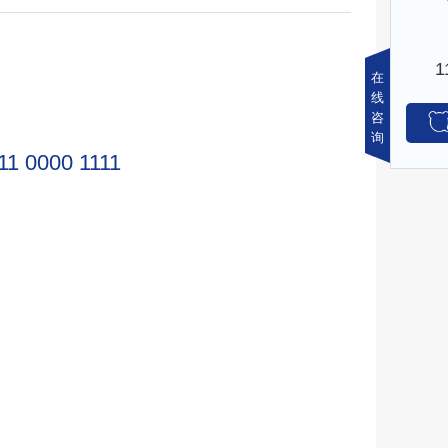
在
线
咨
询
11 0000 1111