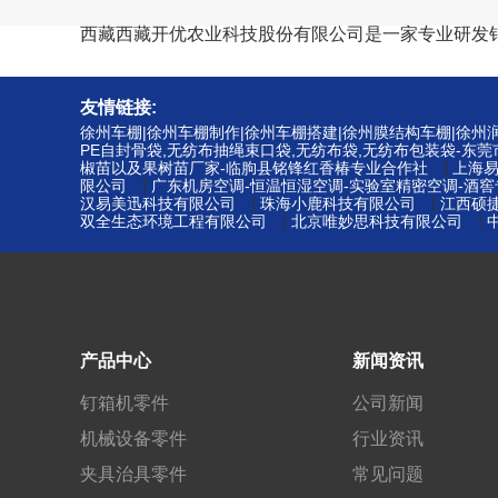
西藏西藏开优农业科技股份有限公司是一家专业研发
友情链接:
徐州车棚|徐州车棚制作|徐州车棚搭建|徐州膜结构车棚|徐
PE自封骨袋,无纺布抽绳束口袋,无纺布袋,无纺布包装袋-东
|
椒苗以及果树苗厂家-临朐县铭锋红香椿专业合作社
上海
|
限公司
广东机房空调-恒温恒湿空调-实验室精密空调-酒
|
|
汉易美迅科技有限公司
珠海小鹿科技有限公司
江西硕
|
|
双全生态环境工程有限公司
北京唯妙思科技有限公司
产品中心
新闻资讯
钉箱机零件
公司新闻
机械设备零件
行业资讯
夹具治具零件
常见问题