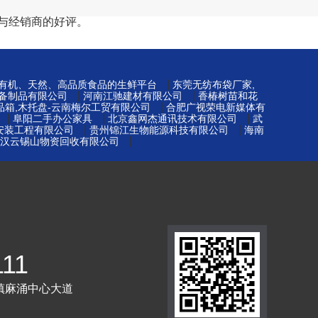
与经销商的好评。
|
-有机、天然、高品质食品的生鲜平台
东莞无纺布袋厂家,
|
|
备制品有限公司
河南江驰建材有限公司
香椿树苗和花
|
品箱,木托盘-云南梅尔工贸有限公司
合肥广视荣电新媒体有
|
|
|
阜阳二手办公家具
北京鑫网杰通讯技术有限公司
武
|
|
安装工程有限公司
贵州锦江生物能源科技有限公司
海南
|
汉云锡山物资回收有限公司
111
镇麻涌中心大道